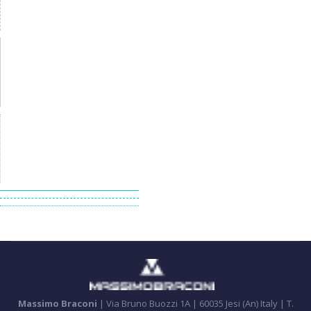
Massimo Braconi
| Via Bruno Buozzi 1A | 60035 Jesi (An) Italy | T.