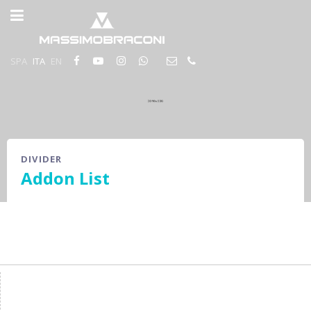
SPA
ITA
EN
DIVIDER
Addon List