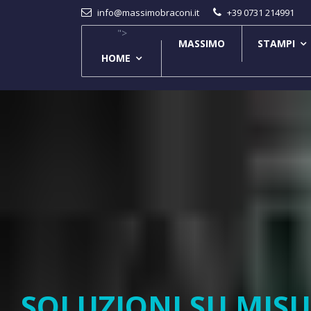
info@massimobraconi.it
+39 0731 214991
">
MASSIMO
STAMPI
HOME
SOLUZIONI SU MIS