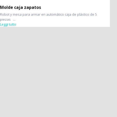
Molde caja zapatos
Robot y mesa para armar en automático caja de plástico de 5
piezas ...
Leggi tutto