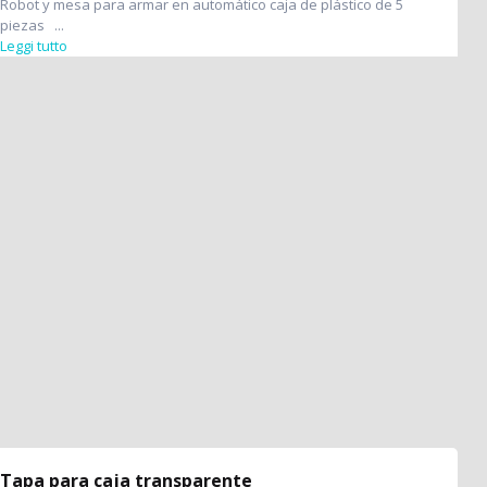
Robot y mesa para armar en automático caja de plástico de 5
piezas ...
Leggi tutto
Tapa para caja transparente