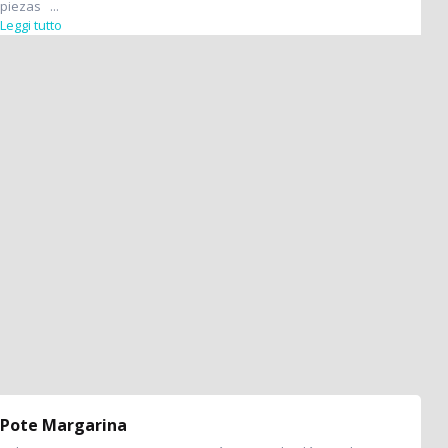
piezas ...
Leggi tutto
Pote Margarina