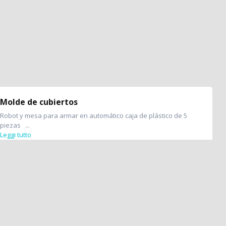
Molde de cubiertos
Robot y mesa para armar en automático caja de plástico de 5
piezas ...
Leggi tutto