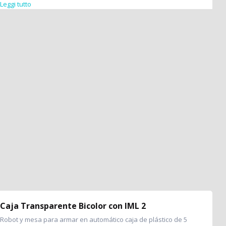
Leggi tutto
Caja Transparente Bicolor con IML 2
Robot y mesa para armar en automático caja de plástico de 5