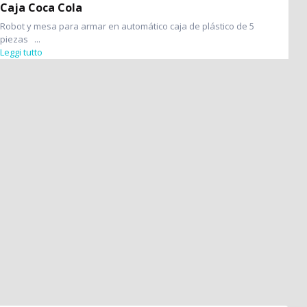
Caja Coca Cola
Robot y mesa para armar en automático caja de plástico de 5
piezas ...
Leggi tutto