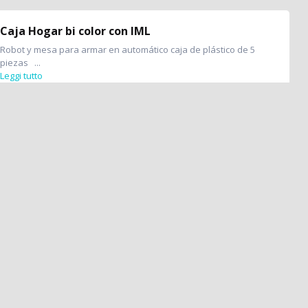
Caja Hogar bi color con IML
Robot y mesa para armar en automático caja de plástico de 5
piezas ...
Leggi tutto