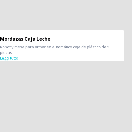
Mordazas Caja Leche
Robot y mesa para armar en automático caja de plástico de 5
piezas ...
Leggi tutto