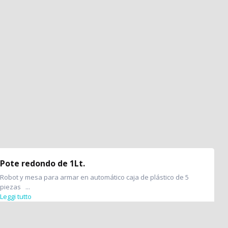
Pote redondo de 1Lt.
Robot y mesa para armar en automático caja de plástico de 5
piezas ...
Leggi tutto