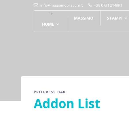
info@massimobraconi.it
+39 0731 214991
">
MASSIMO
STAMPI
HOME
PROGRESS BAR
Addon List