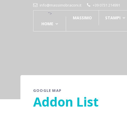
info@massimobraconi.it
+39 0731 214991
">
MASSIMO
STAMPI
HOME
GOOGLE MAP
Addon List