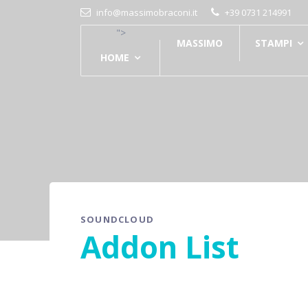
info@massimobraconi.it
+39 0731 214991
">
MASSIMO
STAMPI
HOME
SOUNDCLOUD
Addon List