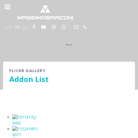
SPA
ITA
EN
FLICKR GALLERY
Addon List