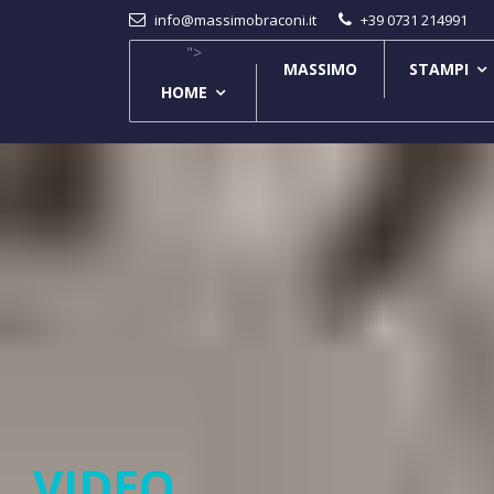
info@massimobraconi.it
+39 0731 214991
">
MASSIMO
STAMPI
HOME
VIDEO