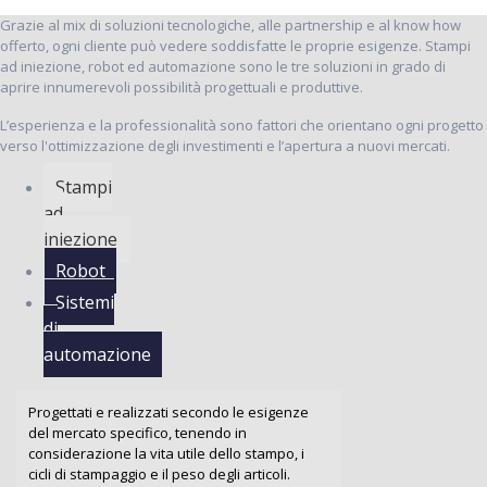
Grazie al mix di soluzioni tecnologiche, alle partnership e al know how
offerto, ogni cliente può vedere soddisfatte le proprie esigenze. Stampi
ad iniezione, robot ed automazione sono le tre soluzioni in grado di
aprire innumerevoli possibilità progettuali e produttive.
L’esperienza e la professionalità sono fattori che orientano ogni progetto
verso l'ottimizzazione degli investimenti e l’apertura a nuovi mercati.
Stampi
ad
iniezione
Robot
Sistemi
di
automazione
Progettati e realizzati secondo le esigenze
del mercato specifico, tenendo in
considerazione la vita utile dello stampo, i
cicli di stampaggio e il peso degli articoli.